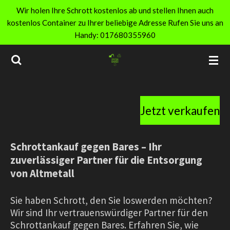
Wir holen Ihre Schrott kostenlos ab und stellen Ihnen auch
Zum
kostenlos Container zu Ihrer beliebige Adresse Rufen Sie uns an
Hauptinhalt
Handy: 017680355960
springen
Jetzt verkaufen
Schrottankauf gegen Bares – Ihr
zuverlässiger Partner für die Entsorgung
von Altmetall
Sie haben Schrott, den Sie loswerden möchten?
Wir sind Ihr vertrauenswürdiger Partner für den
Schrottankauf gegen Bares. Erfahren Sie, wie