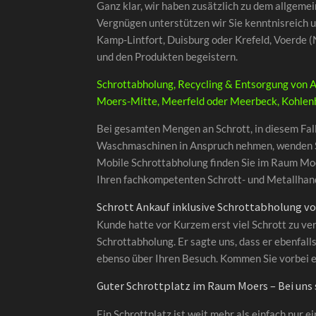
Ganz klar, wir haben zusätzlich zu dem allgeme
Vergnügen unterstützen wir Sie kenntnisreich 
Kamp-Lintfort, Duisburg oder Krefeld, Voerde (N
und den Produkten begeistern.
Schrottabholung, Recycling & Entsorgung von A
Moers-Mitte, Meerfeld oder Meerbeck, Kohlenhu
Bei gesamten Mengen an Schrott, in diesem Fall
Waschmaschinen in Anspruch nehmen, wenden Sie 
Mobile Schrottabholung finden Sie im Raum Moe
Ihren fachkompetenten Schrott- und Metallhande
Schrott Ankauf inklusive Schrottabholung v
Kunde hatte vor Kurzem erst viel Schrott zu ve
Schrottabholung. Er sagte uns, dass er ebenfal
ebenso über Ihren Besuch. Kommen Sie vorbei e
Guter Schrottplatz im Raum Moers – Bei uns si
Ein Schrottplatz ist weit mehr als einfach nur 