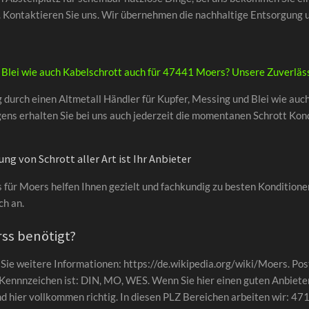
n. Kontaktieren Sie uns. Wir übernehmen die nachhaltige Entsorgung u
d Blei wie auch Kabelschrott auch für 47441 Moers? Unsere Zuverläss
 durch einen Altmetall Händler für Kupfer, Messing und Blei wie auch
igens erhalten Sie bei uns auch jederzeit die momentanen Schrott Kon
g von Schrott aller Art ist Ihr Anbieter
für Moers helfen Ihnen gezielt und fachkundig zu besten Konditionen
ch an.
ss benötigt?
 Sie weitere Informationen: https://de.wikipedia.org/wiki/Moers. Po
ennnzeichen ist: DIN, MO, WES. Wenn Sie hier einen guten Anbieter
d hier vollkommen richtig. In diesen PLZ Bereichen arbeiten wir: 