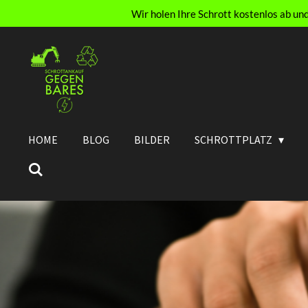
Wir holen Ihre Schrott kostenlos ab u
Zum
Hauptinhalt
springen
HOME
BLOG
BILDER
SCHROTTPLATZ