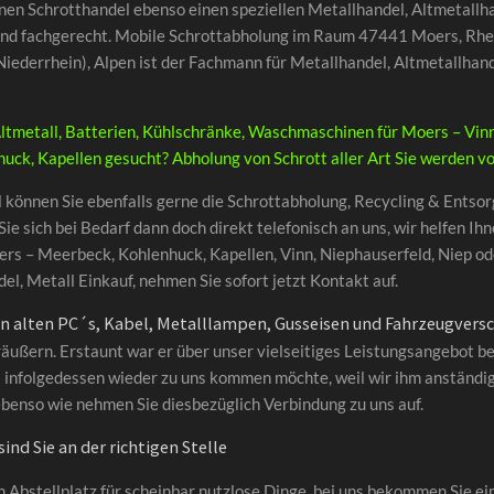
inen Schrotthandel ebenso einen speziellen Metallhandel, Altmetallha
und fachgerecht. Mobile Schrottabholung im Raum 47441 Moers, Rhei
iederrhein), Alpen ist der Fachmann für Metallhandel, Altmetallhande
ltmetall, Batterien, Kühlschränke, Waschmaschinen für Moers – Vinn
ck, Kapellen gesucht? Abholung von Schrott aller Art Sie werden vo
 können Sie ebenfalls gerne die Schrottabholung, Recycling & Entsor
sich bei Bedarf dann doch direkt telefonisch an uns, wir helfen Ihne
rs – Meerbeck, Kohlenhuck, Kapellen, Vinn, Niephauserfeld, Niep o
l, Metall Einkauf, nehmen Sie sofort jetzt Kontakt auf.
on alten PC´s, Kabel, Metalllampen, Gusseisen und Fahrzeugver
räußern. Erstaunt war er über unser vielseitiges Leistungsangebot b
ls infolgedessen wieder zu uns kommen möchte, weil wir ihm anständig
benso wie nehmen Sie diesbezüglich Verbindung zu uns auf.
nd Sie an der richtigen Stelle
ein Abstellplatz für scheinbar nutzlose Dinge, bei uns bekommen Sie e