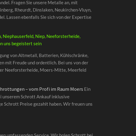
ndel. Fragen Sie unsere Metalle an, mit
nberg, Rheurdt, Dinslaken, Neukirchen-Vluyn,
l. Lassen ebenfalls Sie sich von der Expertise
, Niephauserfeld, Niep, Neeforsterheide,
n uns begeistert sein
gung von Altmetall, Batterien, Kühlschränke,
n mit Freude und ordentlich. Bei uns von der
der Neeforsterheide, Moers-Mitte, Meerfeld
schrottungen – vom Profi im Raum Moers
Ein
ei unserem Schrott Ankauf inklusive
e Schrott Preise gezahlt haben. Wir freuen uns
inen umfassenden Service. Wir holen Schrott bei