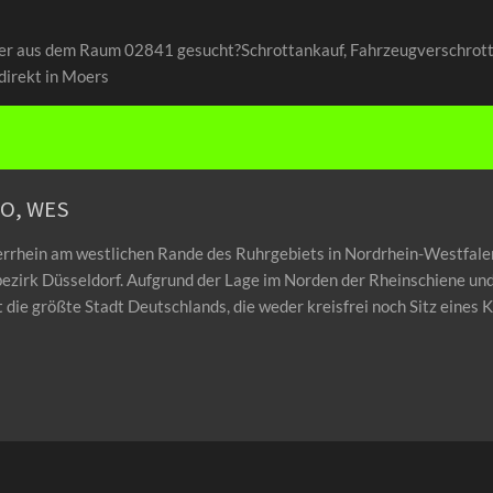
er aus dem Raum 02841 gesucht?Schrottankauf, Fahrzeugverschrottun
direkt in Moers
MO, WES
rrhein am westlichen Rande des Ruhrgebiets in Nordrhein-Westfalen
bezirk Düsseldorf. Aufgrund der Lage im Norden der Rheinschiene u
ie größte Stadt Deutschlands, die weder kreisfrei noch Sitz eines Kr